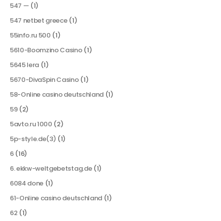
547 —
(1)
547 netbet greece
(1)
55info.ru 500
(1)
5610-Boomzino Casino
(1)
5645 lera
(1)
5670-DivaSpin Casino
(1)
58-Online casino deutschland
(1)
59
(2)
5avto.ru 1000
(2)
5p-style.de(3)
(1)
6
(16)
6. ekkw-weltgebetstag.de
(1)
6084 done
(1)
61-Online casino deutschland
(1)
62
(1)