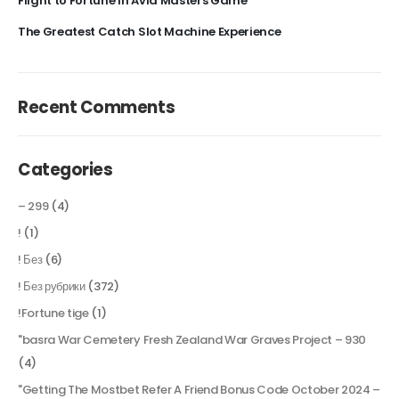
Flight to Fortune in Avia Masters Game
The Greatest Catch Slot Machine Experience
Recent Comments
Categories
– 299
(4)
!
(1)
! Без
(6)
! Без рубрики
(372)
!Fortune tige
(1)
"basra War Cemetery Fresh Zealand War Graves Project – 930
(4)
"Getting The Mostbet Refer A Friend Bonus Code October 2024 –