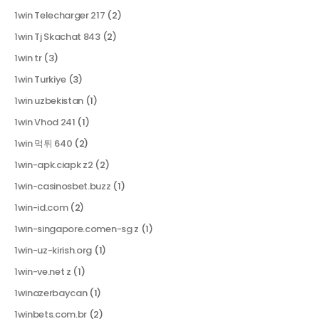
1win Telecharger 217
(2)
1win Tj Skachat 843
(2)
1win tr
(3)
1win Turkiye
(3)
1win uzbekistan
(1)
1win Vhod 241
(1)
1win 먹튀 640
(2)
1win-apk.ciapk z2
(2)
1win-casinosbet.buzz
(1)
1win-id.com
(2)
1win-singapore.comen-sg z
(1)
1win-uz-kirish.org
(1)
1win-ve.net z
(1)
1winazerbaycan
(1)
1winbets.com.br
(2)