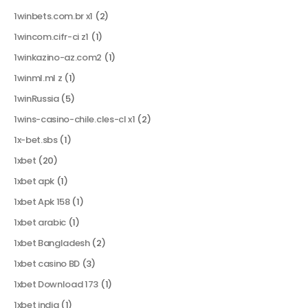
1winbets.com.br x1
(2)
1wincom.cifr-ci z1
(1)
1winkazino-az.com2
(1)
1winml.ml z
(1)
1winRussia
(5)
1wins-casino-chile.cles-cl x1
(2)
1x-bet.sbs
(1)
1xbet
(20)
1xbet apk
(1)
1xbet Apk 158
(1)
1xbet arabic
(1)
1xbet Bangladesh
(2)
1xbet casino BD
(3)
1xbet Download 173
(1)
1xbet india
(1)