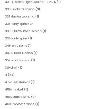
33 – Golden Tiger Casino – EMD S
(1)
330-luckera casino
(3)
333-luckera casino
(1)
336-only spins
(3)
3380-BroWinner Casino
(1)
339-only spins
(1)
341-only spins
(1)
3476-Beef Casino
(1)
357-mad casino
(1)
3dxchat
(1)
4
(24)
4. yo-einstein.at
(1)
459-mrxbet
(1)
45evesakresz.hu
(2)
460-mrxbet france
(1)