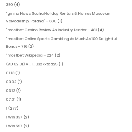
390
(4)
"gmina Nowa Sucha Holiday Rentals & Homes Masovian
Voivodeship, Poland" – 600
(1)
"mostbet Casino Review An Industry Leader – 481
(4)
"mostbet Online Sports Gambling As Much As 100 Delightful
Bonus – 716
(2)
"mostbet Wikipedia – 224
(2)
(AU 02.01) A_1_u327xtbd25
(1)
01.13
(1)
03.02
(1)
03.12
(1)
07.01
(1)
1
(277)
1 Win 337
(2)
1 Win 597
(2)