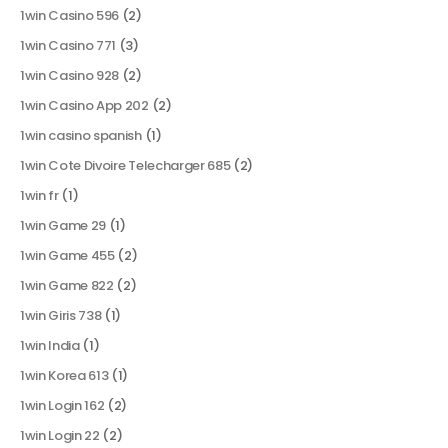
1win Casino 596
(2)
1win Casino 771
(3)
1win Casino 928
(2)
1win Casino App 202
(2)
1win casino spanish
(1)
1win Cote Divoire Telecharger 685
(2)
1win fr
(1)
1win Game 29
(1)
1win Game 455
(2)
1win Game 822
(2)
1win Giris 738
(1)
1win India
(1)
1win Korea 613
(1)
1win Login 162
(2)
1win Login 22
(2)