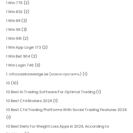
1 Win 775
(2)
1 Win 832
(2)
1 Win 89
(2)
1 Win 96
(3)
1 Win 991
(2)
1 Win App Login 173
(2)
1 Win Bet 904
(2)
1 Win Login 746
(3)
1. ottocasinosverige.se (можно прогонять)
(1)
10
(10)
10 Best Ai Trading Software For Optimal Trading
(1)
10 Best Cfd Brokers 2026
(1)
10 Best Cfd Trading Platforms With Social Trading Features 2026
(1)
10 Best Diets for Weight Loss Apps in 2026, According to