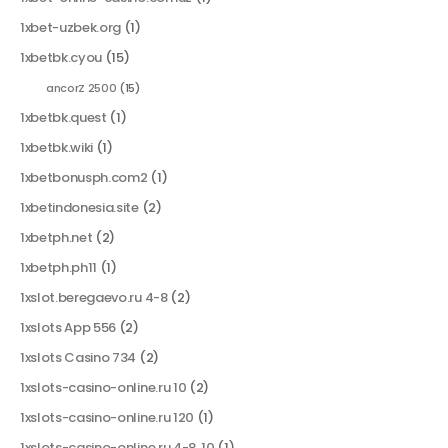
1xbet-uzbek.org
(1)
1xbetbk.cyou
(15)
ancorZ 2500
(15)
1xbetbk.quest
(1)
1xbetbk.wiki
(1)
1xbetbonusph.com2
(1)
1xbetindonesia.site
(2)
1xbetph.net
(2)
1xbetph.ph11
(1)
1xslot.beregaevo.ru 4-8
(2)
1xslots App 556
(2)
1xslots Casino 734
(2)
1xslots-casino-online.ru 10
(2)
1xslots-casino-online.ru 120
(1)
1xslots-casino-online.ru 4-8, 10
(1)