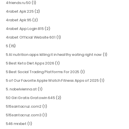
4friends.ru 50
(1)
4rabet Apk 225
(2)
4rabet Apk 95
(2)
4rabet App Login 815
(2)
4rabet Official Website 601
(1)
5
(15)
5 AI nutrition apps killing it in healthy eating right now
(1)
5 Best Keto Diet Apps 2026
(1)
5 Best Social Trading Platforms For 2025
(1)
5 of Our Favorite Apple Watch Fitness Apps of 2025
(1)
5. nobelvienna.at
(1)
50 Giri Gratis Gratowin 645
(2)
515santacruz.com2
(1)
515santacruz.com3
(1)
546 mrxbet
(1)