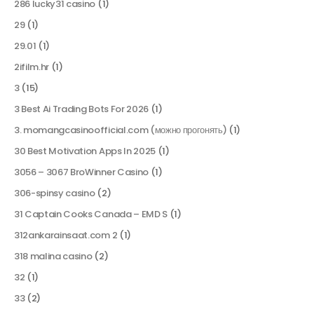
286 lucky31 casino
(1)
29
(1)
29.01
(1)
2ifilm.hr
(1)
3
(15)
3 Best Ai Trading Bots For 2026
(1)
3. momangcasinoofficial.com (можно прогонять)
(1)
30 Best Motivation Apps In 2025
(1)
3056 – 3067 BroWinner Casino
(1)
306-spinsy casino
(2)
31 Captain Cooks Canada – EMD S
(1)
312ankarainsaat.com 2
(1)
318 malina casino
(2)
32
(1)
33
(2)