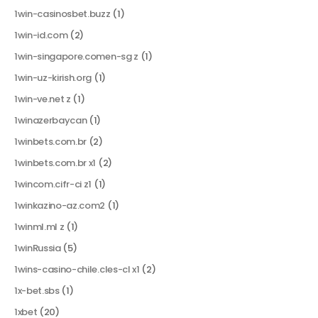
1win-casinosbet.buzz
(1)
1win-id.com
(2)
1win-singapore.comen-sg z
(1)
1win-uz-kirish.org
(1)
1win-ve.net z
(1)
1winazerbaycan
(1)
1winbets.com.br
(2)
1winbets.com.br x1
(2)
1wincom.cifr-ci z1
(1)
1winkazino-az.com2
(1)
1winml.ml z
(1)
1winRussia
(5)
1wins-casino-chile.cles-cl x1
(2)
1x-bet.sbs
(1)
1xbet
(20)