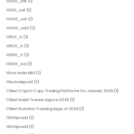
10300_sat
(1)
10310_sat
(1)
10400_sat
(1)
10400_sat2
(1)
10510_tr
(1)
10520_tr
(1)
10550_tr
(1)
10900_wa
(1)
10cric India 680
(1)
10eurodeposit
(1)
11 Best Crypto Copy Trading Platforms For January 2026
(1)
11 Best Habit Tracker Apps in 2025
(1)
11 Best Nutrition Tracking Apps of 2026
(1)
11000prod2
(1)
11000prod3
(1)