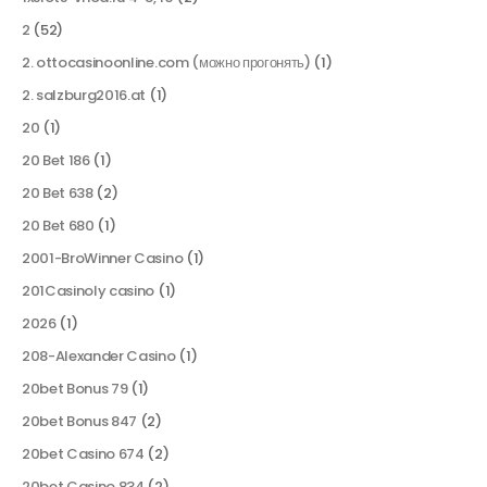
2
(52)
2. ottocasinoonline.com (можно прогонять)
(1)
2. salzburg2016.at
(1)
20
(1)
20 Bet 186
(1)
20 Bet 638
(2)
20 Bet 680
(1)
2001-BroWinner Casino
(1)
201Casinoly casino
(1)
2026
(1)
208-Alexander Casino
(1)
20bet Bonus 79
(1)
20bet Bonus 847
(2)
20bet Casino 674
(2)
20bet Casino 834
(2)