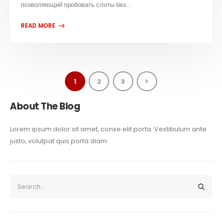
позволяющий пробовать слоты без...
1
2
3
About The Blog
Lorem ipsum dolor sit amet, conse elit porta. Vestibulum ante
justo, volutpat quis porta diam.