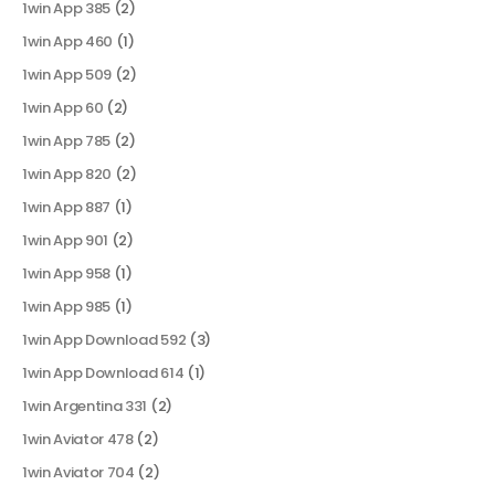
1win App 385
(2)
1win App 460
(1)
1win App 509
(2)
1win App 60
(2)
1win App 785
(2)
1win App 820
(2)
1win App 887
(1)
1win App 901
(2)
1win App 958
(1)
1win App 985
(1)
1win App Download 592
(3)
1win App Download 614
(1)
1win Argentina 331
(2)
1win Aviator 478
(2)
1win Aviator 704
(2)